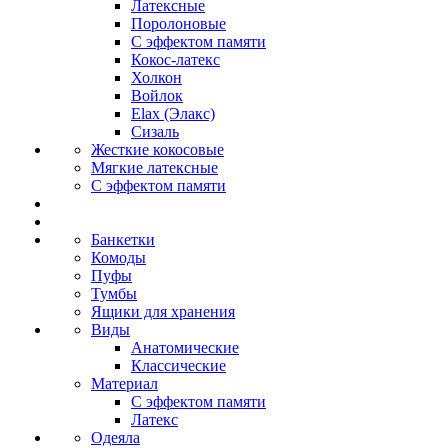
Латексные
Поролоновые
С эффектом памяти
Кокос-латекс
Холкон
Войлок
Elax (Элакс)
Сизаль
Жесткие кокосовые
Мягкие латексные
С эффектом памяти
Банкетки
Комоды
Пуфы
Тумбы
Ящики для хранения
Виды
Анатомические
Классические
Материал
С эффектом памяти
Латекс
Одеяла