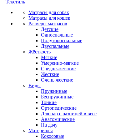
Текстиль
Матрасы для собак
Матрасы для кошек
Размеры матрасов
Детские
Односпальные
Полутороспальные
Двуспальные
Жёсткость
Мягкие
Умеренно-мягкие
Средне-жесткие
Жесткие
Очень жесткие
Виды
Пружинные
Беспружинные
Тонкие
Ортопедические
Для пар с разницей в весе
Анатомические
На дачу
Материалы
Кокосовые