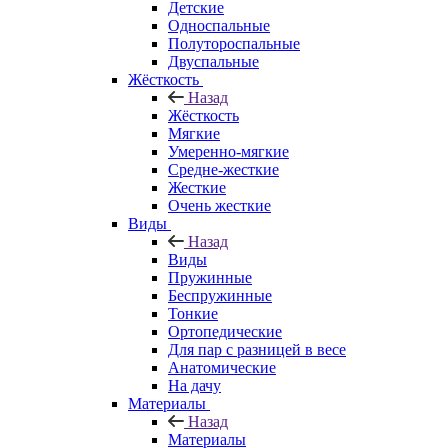
Детские
Односпальные
Полутороспальные
Двуспальные
Жёсткость
Назад
Жёсткость
Мягкие
Умеренно-мягкие
Средне-жесткие
Жесткие
Очень жесткие
Виды
Назад
Виды
Пружинные
Беспружинные
Тонкие
Ортопедические
Для пар с разницей в весе
Анатомические
На дачу
Материалы
Назад
Материалы