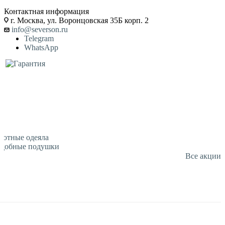
Контактная информация
г. Москва, ул. Воронцовская 35Б корп. 2
info@severson.ru
Telegram
WhatsApp
Уютные одеяла
Удобные подушки
Все акции