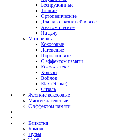
Беспружинные
Тонкие
Ортопедические
Для пар с разницей в весе
Анатомические
На дачу
Материалы
Кокосовые
Латексные
Поролоновые
С эффектом памяти
Кокос-латекс
Холкон
Войлок
Elax (Элакс)
Сизаль
Жесткие кокосовые
Мягкие латексные
С эффектом памяти
Банкетки
Комоды
Пуфы
Тумбы