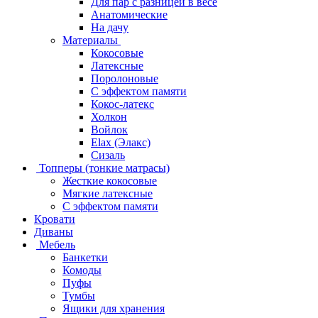
Для пар с разницей в весе
Анатомические
На дачу
Материалы
Кокосовые
Латексные
Поролоновые
С эффектом памяти
Кокос-латекс
Холкон
Войлок
Elax (Элакс)
Сизаль
Топперы (тонкие матрасы)
Жесткие кокосовые
Мягкие латексные
С эффектом памяти
Кровати
Диваны
Мебель
Банкетки
Комоды
Пуфы
Тумбы
Ящики для хранения