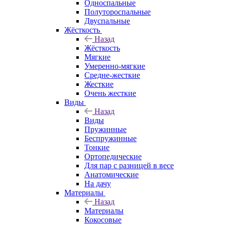
Односпальные
Полутороспальные
Двуспальные
Жёсткость
Назад
Жёсткость
Мягкие
Умеренно-мягкие
Средне-жесткие
Жесткие
Очень жесткие
Виды
Назад
Виды
Пружинные
Беспружинные
Тонкие
Ортопедические
Для пар с разницей в весе
Анатомические
На дачу
Материалы
Назад
Материалы
Кокосовые