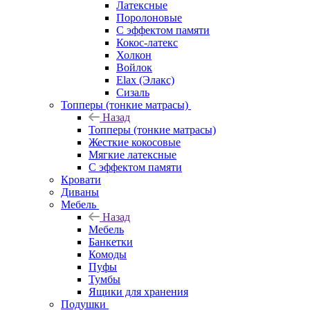
Латексные
Поролоновые
С эффектом памяти
Кокос-латекс
Холкон
Войлок
Elax (Элакс)
Сизаль
Топперы (тонкие матрасы)
Назад
Топперы (тонкие матрасы)
Жесткие кокосовые
Мягкие латексные
С эффектом памяти
Кровати
Диваны
Мебель
Назад
Мебель
Банкетки
Комоды
Пуфы
Тумбы
Ящики для хранения
Подушки