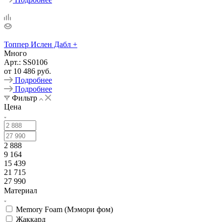
Топпер Ислен Дабл +
Много
Арт.: SS0106
от
10 486 руб.
Подробнее
Подробнее
Фильтр
Цена
2 888
9 164
15 439
21 715
27 990
Материал
Memory Foam (Мэмори фом)
Жаккард