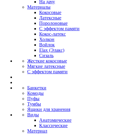
На дачу
Материалы
Кокосовые
Латексные
Поролоновые
С эффектом памяти
Кокос-латекс
Холкон
Войлок
Elax (Элакс)
Сизаль
Жесткие кокосовые
Мягкие латексные
С эффектом памяти
Банкетки
Комоды
Пуфы
Тумбы
Ящики для хранения
Виды
Анатомические
Классические
Материал