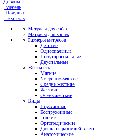
Диваны
Мебель
Подушки
Текстиль
Матрасы для собак
Матрасы для кошек
Размеры матрасов
Детские
Односпальные
Полутороспальные
Двуспальные
Жёсткость
Мягкие
Умеренно-мягкие
Средне-жесткие
Жесткие
Очень жесткие
Виды
Пружинные
Беспружинные
Тонкие
Ортопедические
Для пар с разницей в весе
Анатомические