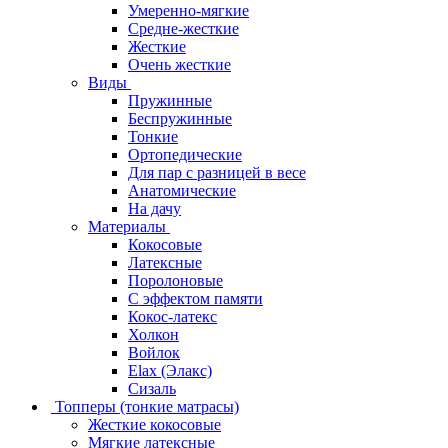
Умеренно-мягкие
Средне-жесткие
Жесткие
Очень жесткие
Виды
Пружинные
Беспружинные
Тонкие
Ортопедические
Для пар с разницей в весе
Анатомические
На дачу
Материалы
Кокосовые
Латексные
Поролоновые
С эффектом памяти
Кокос-латекс
Холкон
Войлок
Elax (Элакс)
Сизаль
Топперы (тонкие матрасы)
Жесткие кокосовые
Мягкие латексные