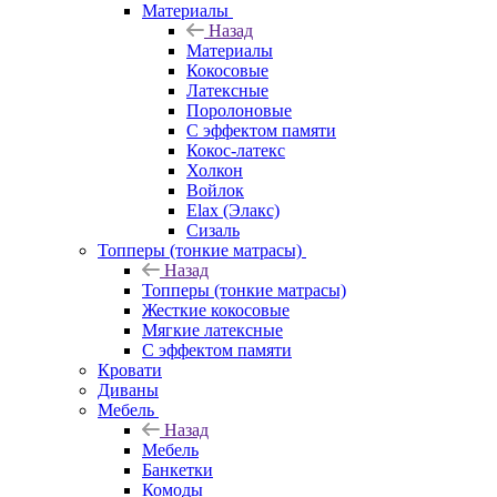
Материалы
Назад
Материалы
Кокосовые
Латексные
Поролоновые
С эффектом памяти
Кокос-латекс
Холкон
Войлок
Elax (Элакс)
Сизаль
Топперы (тонкие матрасы)
Назад
Топперы (тонкие матрасы)
Жесткие кокосовые
Мягкие латексные
С эффектом памяти
Кровати
Диваны
Мебель
Назад
Мебель
Банкетки
Комоды