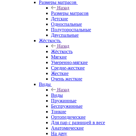
Размеры матрасов
Назад
Размеры матрасов
Детские
Односпальные
Полутороспальные
Двуспальные
Жёсткость
Назад
Жёсткость
Мягкие
Умеренно-мягкие
Средне-жесткие
Жесткие
Очень жесткие
Виды
Назад
Виды
Пружинные
Беспружинные
Тонкие
Ортопедические
Для пар с разницей в весе
Анатомические
На дачу