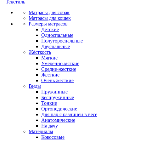
Текстиль
Матрасы для собак
Матрасы для кошек
Размеры матрасов
Детские
Односпальные
Полутороспальные
Двуспальные
Жёсткость
Мягкие
Умеренно-мягкие
Средне-жесткие
Жесткие
Очень жесткие
Виды
Пружинные
Беспружинные
Тонкие
Ортопедические
Для пар с разницей в весе
Анатомические
На дачу
Материалы
Кокосовые