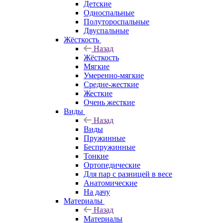
Детские
Односпальные
Полутороспальные
Двуспальные
Жёсткость
Назад
Жёсткость
Мягкие
Умеренно-мягкие
Средне-жесткие
Жесткие
Очень жесткие
Виды
Назад
Виды
Пружинные
Беспружинные
Тонкие
Ортопедические
Для пар с разницей в весе
Анатомические
На дачу
Материалы
Назад
Материалы