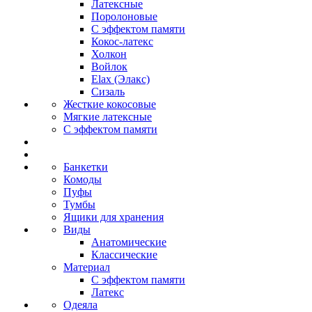
Латексные
Поролоновые
С эффектом памяти
Кокос-латекс
Холкон
Войлок
Elax (Элакс)
Сизаль
Жесткие кокосовые
Мягкие латексные
С эффектом памяти
Банкетки
Комоды
Пуфы
Тумбы
Ящики для хранения
Виды
Анатомические
Классические
Материал
С эффектом памяти
Латекс
Одеяла