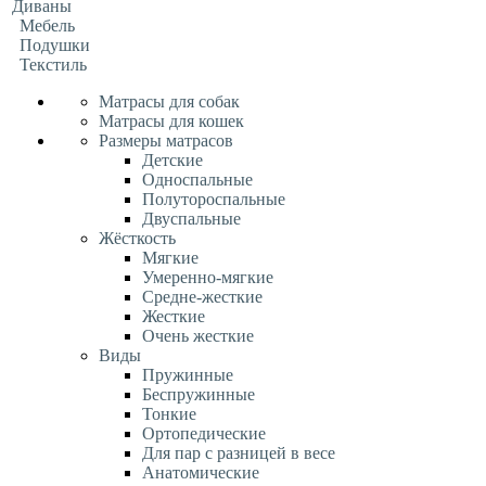
Диваны
Мебель
Подушки
Текстиль
Матрасы для собак
Матрасы для кошек
Размеры матрасов
Детские
Односпальные
Полутороспальные
Двуспальные
Жёсткость
Мягкие
Умеренно-мягкие
Средне-жесткие
Жесткие
Очень жесткие
Виды
Пружинные
Беспружинные
Тонкие
Ортопедические
Для пар с разницей в весе
Анатомические