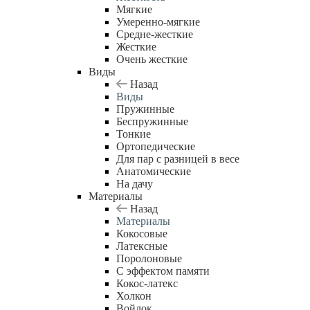
Мягкие
Умеренно-мягкие
Средне-жесткие
Жесткие
Очень жесткие
Виды
Назад
Виды
Пружинные
Беспружинные
Тонкие
Ортопедические
Для пар с разницей в весе
Анатомические
На дачу
Материалы
Назад
Материалы
Кокосовые
Латексные
Поролоновые
С эффектом памяти
Кокос-латекс
Холкон
Войлок