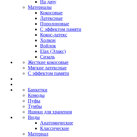
На дачу
Материалы
Кокосовые
Латексные
Поролоновые
С эффектом памяти
Кокос-латекс
Холкон
Войлок
Elax (Элакс)
Сизаль
Жесткие кокосовые
Мягкие латексные
С эффектом памяти
Банкетки
Комоды
Пуфы
Тумбы
Ящики для хранения
Виды
Анатомические
Классические
Материал