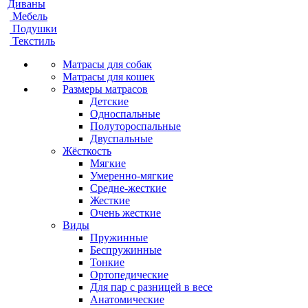
Диваны
Мебель
Подушки
Текстиль
Матрасы для собак
Матрасы для кошек
Размеры матрасов
Детские
Односпальные
Полутороспальные
Двуспальные
Жёсткость
Мягкие
Умеренно-мягкие
Средне-жесткие
Жесткие
Очень жесткие
Виды
Пружинные
Беспружинные
Тонкие
Ортопедические
Для пар с разницей в весе
Анатомические