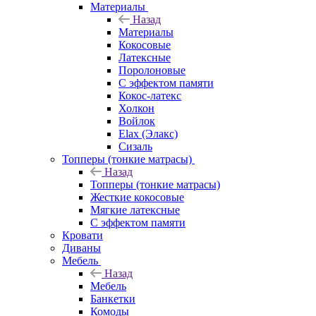
Материалы
Назад
Материалы
Кокосовые
Латексные
Поролоновые
С эффектом памяти
Кокос-латекс
Холкон
Войлок
Elax (Элакс)
Сизаль
Топперы (тонкие матрасы)
Назад
Топперы (тонкие матрасы)
Жесткие кокосовые
Мягкие латексные
С эффектом памяти
Кровати
Диваны
Мебель
Назад
Мебель
Банкетки
Комоды