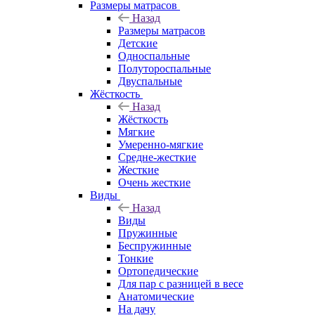
Размеры матрасов
Назад
Размеры матрасов
Детские
Односпальные
Полутороспальные
Двуспальные
Жёсткость
Назад
Жёсткость
Мягкие
Умеренно-мягкие
Средне-жесткие
Жесткие
Очень жесткие
Виды
Назад
Виды
Пружинные
Беспружинные
Тонкие
Ортопедические
Для пар с разницей в весе
Анатомические
На дачу