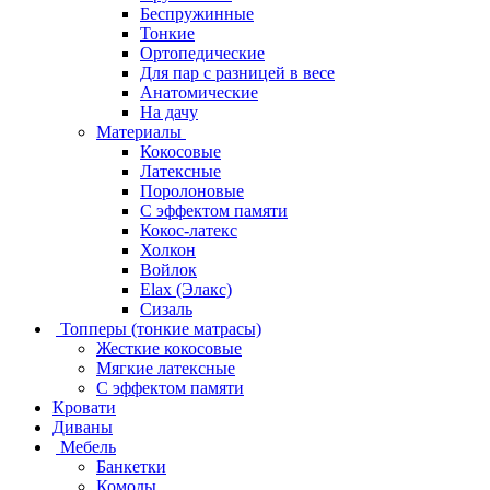
Беспружинные
Тонкие
Ортопедические
Для пар с разницей в весе
Анатомические
На дачу
Материалы
Кокосовые
Латексные
Поролоновые
С эффектом памяти
Кокос-латекс
Холкон
Войлок
Elax (Элакс)
Сизаль
Топперы (тонкие матрасы)
Жесткие кокосовые
Мягкие латексные
С эффектом памяти
Кровати
Диваны
Мебель
Банкетки
Комоды