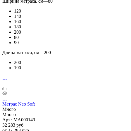
Ширина матраса, см
—
80
120
140
160
180
200
80
90
Длина матраса, см
—
200
200
190
Матрас Neo Soft
Много
Много
Арт.: MA000149
32 283
руб.
от
32 283 руб.