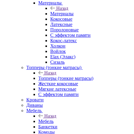
Материалы
Назад
Материалы
Кокосовые
Латексные
Поролоновые
С эффектом памяти
Кокос-латекс
Холкон
Войлок
Elax (Элакс)
Сизаль
Топперы (тонкие матрасы)
Назад
Топперы (тонкие матрасы)
Жесткие кокосовые
Мягкие латексные
С эффектом памяти
Кровати
Диваны
Мебель
Назад
Мебель
Банкетки
Комоды