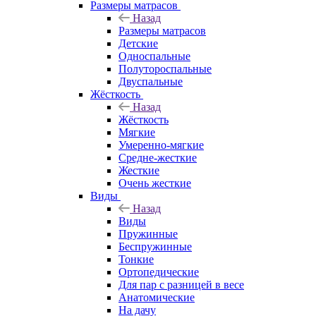
Размеры матрасов
Назад
Размеры матрасов
Детские
Односпальные
Полутороспальные
Двуспальные
Жёсткость
Назад
Жёсткость
Мягкие
Умеренно-мягкие
Средне-жесткие
Жесткие
Очень жесткие
Виды
Назад
Виды
Пружинные
Беспружинные
Тонкие
Ортопедические
Для пар с разницей в весе
Анатомические
На дачу