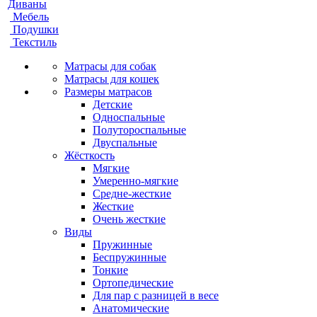
Диваны
Мебель
Подушки
Текстиль
Матрасы для собак
Матрасы для кошек
Размеры матрасов
Детские
Односпальные
Полутороспальные
Двуспальные
Жёсткость
Мягкие
Умеренно-мягкие
Средне-жесткие
Жесткие
Очень жесткие
Виды
Пружинные
Беспружинные
Тонкие
Ортопедические
Для пар с разницей в весе
Анатомические