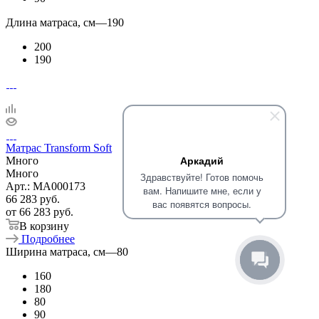
Длина матраса, см
—
190
200
190
Матрас Transform Soft
Аркадий
Много
Много
Здравствуйте! Готов помочь
Арт.: MA000173
вам. Напишите мне, если у
66 283
руб.
вас появятся вопросы.
от
66 283 руб.
В корзину
Подробнее
Ширина матраса, см
—
80
160
180
80
90