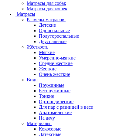
Матрасы для собак
Матрасы для кошек
Матрасы
Размеры матрасов
Детские
Односпальные
Полутороспальные
Двуспальные
Жёсткость
Мягкие
Умеренно-мягкие
Средне-жесткие
Жесткие
Очень жесткие
Виды
Пружинные
Беспружинные
Тонкие
Ортопедические
Для пар с разницей в весе
Анатомические
На дачу
Материалы
Кокосовые
Латексные