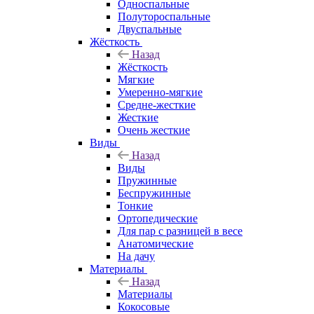
Односпальные
Полутороспальные
Двуспальные
Жёсткость
Назад
Жёсткость
Мягкие
Умеренно-мягкие
Средне-жесткие
Жесткие
Очень жесткие
Виды
Назад
Виды
Пружинные
Беспружинные
Тонкие
Ортопедические
Для пар с разницей в весе
Анатомические
На дачу
Материалы
Назад
Материалы
Кокосовые