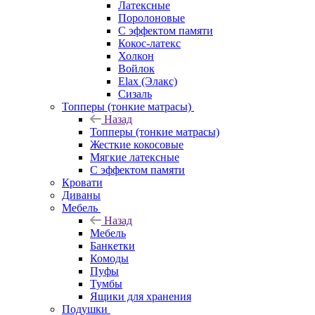
Латексные
Поролоновые
С эффектом памяти
Кокос-латекс
Холкон
Войлок
Elax (Элакс)
Сизаль
Топперы (тонкие матрасы)
Назад
Топперы (тонкие матрасы)
Жесткие кокосовые
Мягкие латексные
С эффектом памяти
Кровати
Диваны
Мебель
Назад
Мебель
Банкетки
Комоды
Пуфы
Тумбы
Ящики для хранения
Подушки