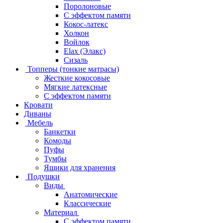
Поролоновые
С эффектом памяти
Кокос-латекс
Холкон
Войлок
Elax (Элакс)
Сизаль
Топперы (тонкие матрасы)
Жесткие кокосовые
Мягкие латексные
С эффектом памяти
Кровати
Диваны
Мебель
Банкетки
Комоды
Пуфы
Тумбы
Ящики для хранения
Подушки
Виды
Анатомические
Классические
Материал
С эффектом памяти