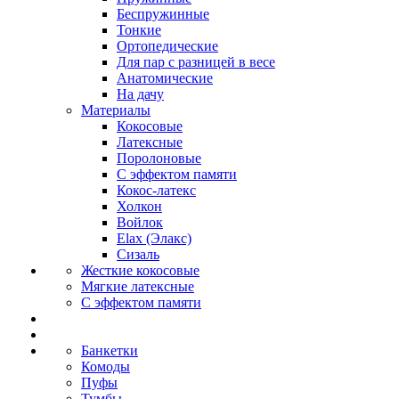
Беспружинные
Тонкие
Ортопедические
Для пар с разницей в весе
Анатомические
На дачу
Материалы
Кокосовые
Латексные
Поролоновые
С эффектом памяти
Кокос-латекс
Холкон
Войлок
Elax (Элакс)
Сизаль
Жесткие кокосовые
Мягкие латексные
С эффектом памяти
Банкетки
Комоды
Пуфы
Тумбы