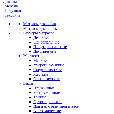
Диваны
Мебель
Подушки
Текстиль
Матрасы для собак
Матрасы для кошек
Размеры матрасов
Детские
Односпальные
Полутороспальные
Двуспальные
Жёсткость
Мягкие
Умеренно-мягкие
Средне-жесткие
Жесткие
Очень жесткие
Виды
Пружинные
Беспружинные
Тонкие
Ортопедические
Для пар с разницей в весе
Анатомические