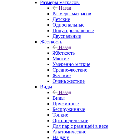
Размеры матрасов
Назад
Размеры матрасов
Детские
Односпальные
Полутороспальные
Двуспальные
Жёсткость
Назад
Жёсткость
Мягкие
Умеренно-мягкие
Средне-жесткие
Жесткие
Очень жесткие
Виды
Назад
Виды
Пружинные
Беспружинные
Тонкие
Ортопедические
Для пар с разницей в весе
Анатомические
На дачу