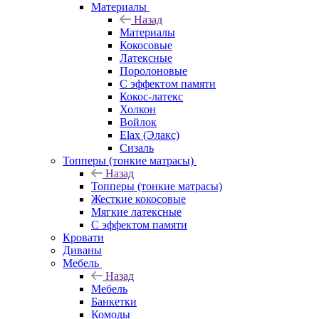
Материалы
Назад
Материалы
Кокосовые
Латексные
Поролоновые
С эффектом памяти
Кокос-латекс
Холкон
Войлок
Elax (Элакс)
Сизаль
Топперы (тонкие матрасы)
Назад
Топперы (тонкие матрасы)
Жесткие кокосовые
Мягкие латексные
С эффектом памяти
Кровати
Диваны
Мебель
Назад
Мебель
Банкетки
Комоды