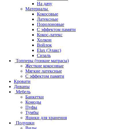
На дачу
Материалы
Кокосовые
Латексные
Поролоновые
С эффектом памяти
Кокос-латекс
Холкон
Войлок
Elax (Элакс)
Сизаль
Топперы (тонкие матрасы)
Жесткие кокосовые
Мягкие латексные
С эффектом памяти
Кровати
Диваны
Мебель
Банкетки
Комоды
Пуфы
Тумбы
Ящики для хранения
Подушки
Виды