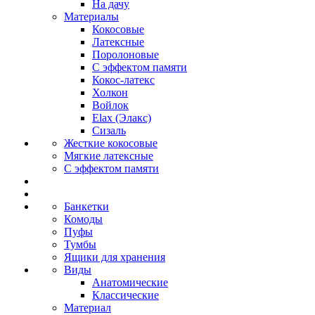
На дачу
Материалы
Кокосовые
Латексные
Поролоновые
С эффектом памяти
Кокос-латекс
Холкон
Войлок
Elax (Элакс)
Сизаль
Жесткие кокосовые
Мягкие латексные
С эффектом памяти
Банкетки
Комоды
Пуфы
Тумбы
Ящики для хранения
Виды
Анатомические
Классические
Материал