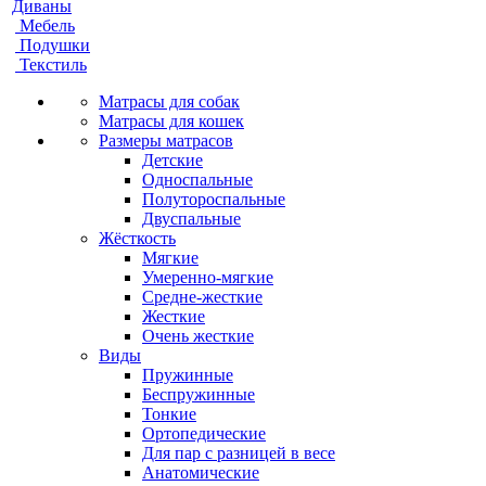
Диваны
Мебель
Подушки
Текстиль
Матрасы для собак
Матрасы для кошек
Размеры матрасов
Детские
Односпальные
Полутороспальные
Двуспальные
Жёсткость
Мягкие
Умеренно-мягкие
Средне-жесткие
Жесткие
Очень жесткие
Виды
Пружинные
Беспружинные
Тонкие
Ортопедические
Для пар с разницей в весе
Анатомические