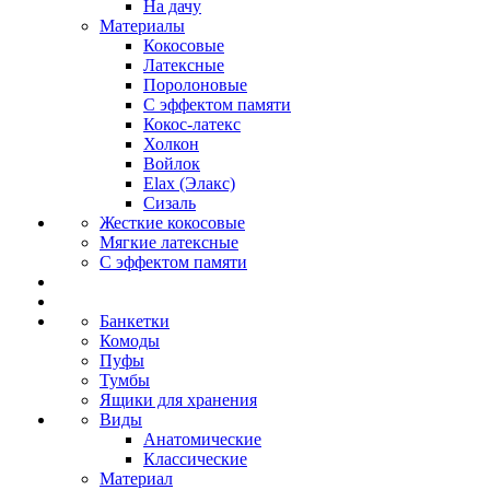
На дачу
Материалы
Кокосовые
Латексные
Поролоновые
С эффектом памяти
Кокос-латекс
Холкон
Войлок
Elax (Элакс)
Сизаль
Жесткие кокосовые
Мягкие латексные
С эффектом памяти
Банкетки
Комоды
Пуфы
Тумбы
Ящики для хранения
Виды
Анатомические
Классические
Материал