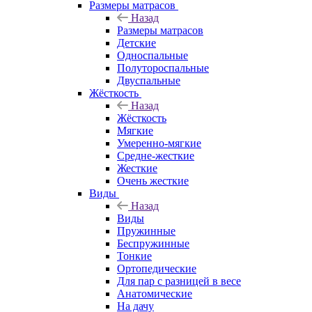
Размеры матрасов
Назад
Размеры матрасов
Детские
Односпальные
Полутороспальные
Двуспальные
Жёсткость
Назад
Жёсткость
Мягкие
Умеренно-мягкие
Средне-жесткие
Жесткие
Очень жесткие
Виды
Назад
Виды
Пружинные
Беспружинные
Тонкие
Ортопедические
Для пар с разницей в весе
Анатомические
На дачу