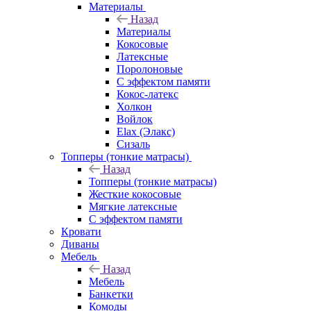
Материалы
Назад
Материалы
Кокосовые
Латексные
Поролоновые
С эффектом памяти
Кокос-латекс
Холкон
Войлок
Elax (Элакс)
Сизаль
Топперы (тонкие матрасы)
Назад
Топперы (тонкие матрасы)
Жесткие кокосовые
Мягкие латексные
С эффектом памяти
Кровати
Диваны
Мебель
Назад
Мебель
Банкетки
Комоды