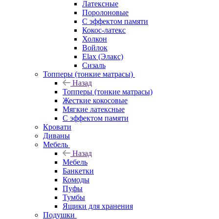
Латексные
Поролоновые
С эффектом памяти
Кокос-латекс
Холкон
Войлок
Elax (Элакс)
Сизаль
Топперы (тонкие матрасы)
Назад
Топперы (тонкие матрасы)
Жесткие кокосовые
Мягкие латексные
С эффектом памяти
Кровати
Диваны
Мебель
Назад
Мебель
Банкетки
Комоды
Пуфы
Тумбы
Ящики для хранения
Подушки