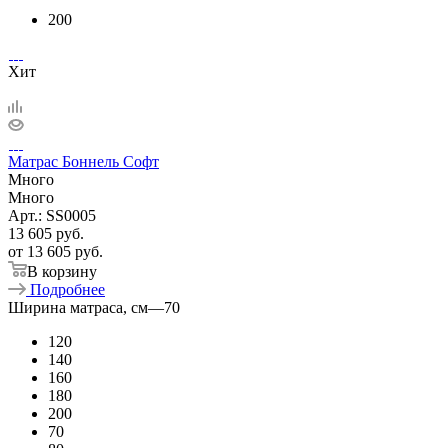
200
Хит
Матрас Боннель Софт
Много
Много
Арт.: SS0005
13 605
руб.
от
13 605 руб.
В корзину
Подробнее
Ширина матраса, см
—
70
120
140
160
180
200
70