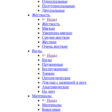
Односпальные
Полутороспальные
Двуспальные
Жёсткость
Назад
Жёсткость
Мягкие
Умеренно-мягкие
Средне-жесткие
Жесткие
Очень жесткие
Виды
Назад
Виды
Пружинные
Беспружинные
Тонкие
Ортопедические
Для пар с разницей в весе
Анатомические
На дачу
Материалы
Назад
Материалы
Кокосовые