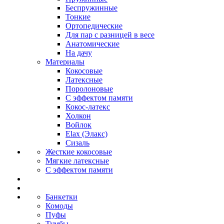
Беспружинные
Тонкие
Ортопедические
Для пар с разницей в весе
Анатомические
На дачу
Материалы
Кокосовые
Латексные
Поролоновые
С эффектом памяти
Кокос-латекс
Холкон
Войлок
Elax (Элакс)
Сизаль
Жесткие кокосовые
Мягкие латексные
С эффектом памяти
Банкетки
Комоды
Пуфы
Тумбы