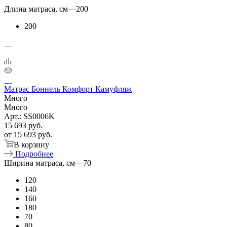
Длина матраса, см
—
200
200
Матрас Боннель Комфорт Камуфляж
Много
Много
Арт.: SS0006K
15 693
руб.
от
15 693 руб.
В корзину
Подробнее
Ширина матраса, см
—
70
120
140
160
180
70
80