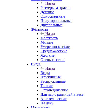
Назад
Размеры матрасов
Детские
Односпальные
Полутороспальные
Двуспальные
Жёсткость
Назад
Жёсткость
Мягкие
Умеренно-мягкие
Средне-жесткие
Жесткие
Очень жесткие
Виды
Назад
Виды
Пружинные
Беспружинные
Тонкие
Ортопедические
Для пар с разницей в весе
Анатомические
На дачу
Материалы