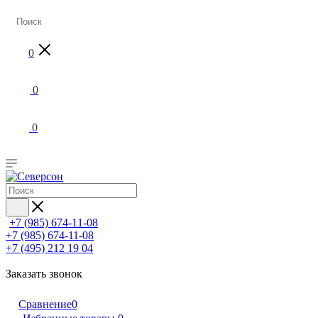
Матрасы для животных
0
Матрасы
Топперы (тонкие матрасы)
Кровати
0
Диваны
Мебель
Подушки
0
Текстиль
+7 (985) 674-11-08
+7 (985) 674-11-08
+7 (495) 212 19 04
Заказать звонок
Сравнение
0