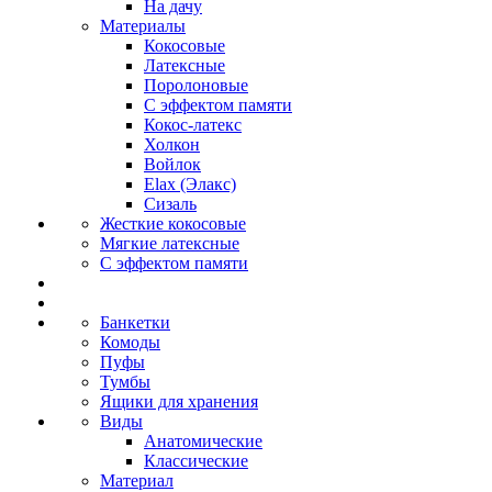
На дачу
Материалы
Кокосовые
Латексные
Поролоновые
С эффектом памяти
Кокос-латекс
Холкон
Войлок
Elax (Элакс)
Сизаль
Жесткие кокосовые
Мягкие латексные
С эффектом памяти
Банкетки
Комоды
Пуфы
Тумбы
Ящики для хранения
Виды
Анатомические
Классические
Материал