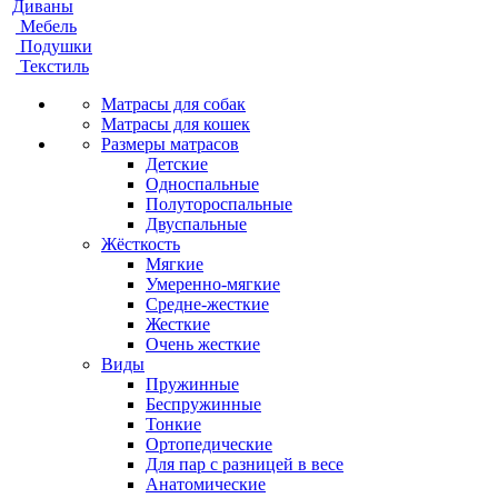
Диваны
Мебель
Подушки
Текстиль
Матрасы для собак
Матрасы для кошек
Размеры матрасов
Детские
Односпальные
Полутороспальные
Двуспальные
Жёсткость
Мягкие
Умеренно-мягкие
Средне-жесткие
Жесткие
Очень жесткие
Виды
Пружинные
Беспружинные
Тонкие
Ортопедические
Для пар с разницей в весе
Анатомические