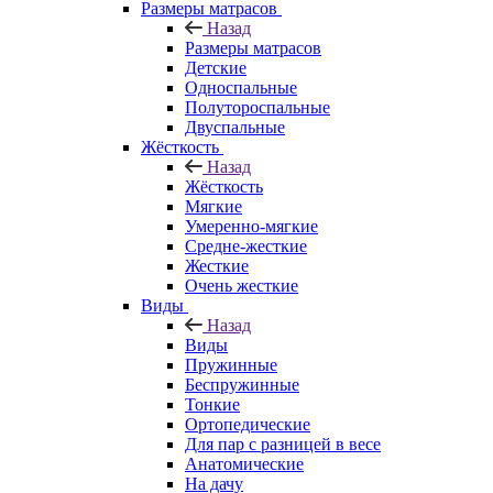
Размеры матрасов
Назад
Размеры матрасов
Детские
Односпальные
Полутороспальные
Двуспальные
Жёсткость
Назад
Жёсткость
Мягкие
Умеренно-мягкие
Средне-жесткие
Жесткие
Очень жесткие
Виды
Назад
Виды
Пружинные
Беспружинные
Тонкие
Ортопедические
Для пар с разницей в весе
Анатомические
На дачу