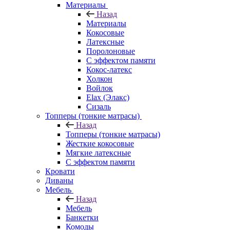
Материалы
Назад
Материалы
Кокосовые
Латексные
Поролоновые
С эффектом памяти
Кокос-латекс
Холкон
Войлок
Elax (Элакс)
Сизаль
Топперы (тонкие матрасы)
Назад
Топперы (тонкие матрасы)
Жесткие кокосовые
Мягкие латексные
С эффектом памяти
Кровати
Диваны
Мебель
Назад
Мебель
Банкетки
Комоды