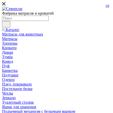
18
Фабрика матрасов и кроватей
Каталог
Матрасы для животных
Матрасы
Топперы
Кровати
Диван
Тумба
Комод
Пуф
Банкетка
Подушки
Одеяло
Плед, покрывало
Постельное белье
Чехлы
Зеркало
Туалетный столик
Ящик для хранения
Подъемный механизм с бельевым ящиком