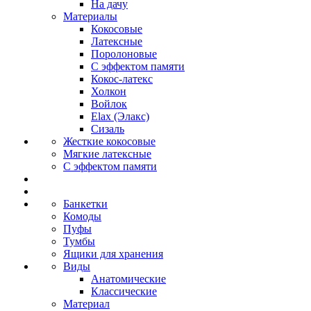
На дачу
Материалы
Кокосовые
Латексные
Поролоновые
С эффектом памяти
Кокос-латекс
Холкон
Войлок
Elax (Элакс)
Сизаль
Жесткие кокосовые
Мягкие латексные
С эффектом памяти
Банкетки
Комоды
Пуфы
Тумбы
Ящики для хранения
Виды
Анатомические
Классические
Материал