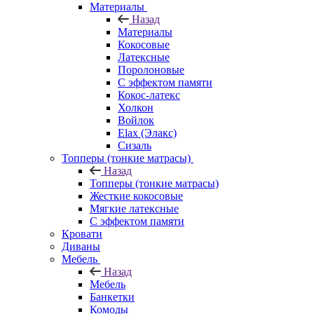
Материалы
Назад
Материалы
Кокосовые
Латексные
Поролоновые
С эффектом памяти
Кокос-латекс
Холкон
Войлок
Elax (Элакс)
Сизаль
Топперы (тонкие матрасы)
Назад
Топперы (тонкие матрасы)
Жесткие кокосовые
Мягкие латексные
С эффектом памяти
Кровати
Диваны
Мебель
Назад
Мебель
Банкетки
Комоды