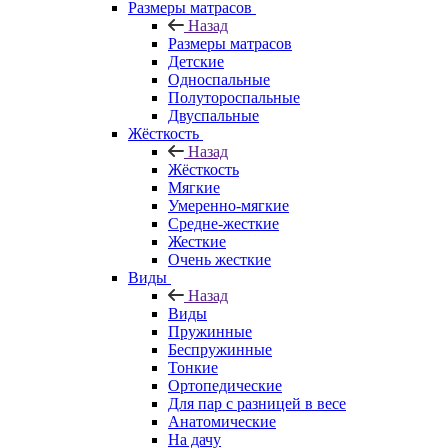
Размеры матрасов
Назад
Размеры матрасов
Детские
Односпальные
Полутороспальные
Двуспальные
Жёсткость
Назад
Жёсткость
Мягкие
Умеренно-мягкие
Средне-жесткие
Жесткие
Очень жесткие
Виды
Назад
Виды
Пружинные
Беспружинные
Тонкие
Ортопедические
Для пар с разницей в весе
Анатомические
На дачу