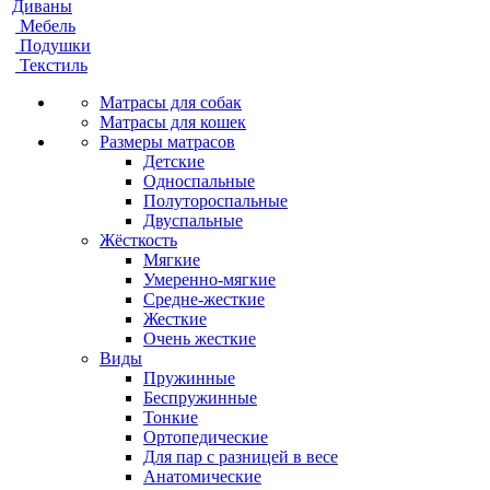
Диваны
Мебель
Подушки
Текстиль
Матрасы для собак
Матрасы для кошек
Размеры матрасов
Детские
Односпальные
Полутороспальные
Двуспальные
Жёсткость
Мягкие
Умеренно-мягкие
Средне-жесткие
Жесткие
Очень жесткие
Виды
Пружинные
Беспружинные
Тонкие
Ортопедические
Для пар с разницей в весе
Анатомические