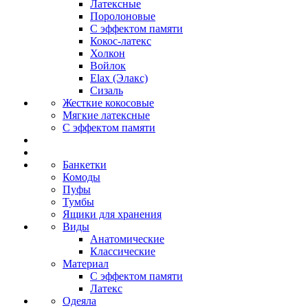
Латексные
Поролоновые
С эффектом памяти
Кокос-латекс
Холкон
Войлок
Elax (Элакс)
Сизаль
Жесткие кокосовые
Мягкие латексные
С эффектом памяти
Банкетки
Комоды
Пуфы
Тумбы
Ящики для хранения
Виды
Анатомические
Классические
Материал
С эффектом памяти
Латекс
Одеяла