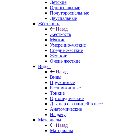
Детские
Односпальные
Полутороспальные
Двуспальные
Жёсткость
Назад
Жёсткость
Мягкие
Умеренно-мягкие
Средне-жесткие
Жесткие
Очень жесткие
Виды
Назад
Виды
Пружинные
Беспружинные
Тонкие
Ортопедические
Для пар с разницей в весе
Анатомические
На дачу
Материалы
Назад
Материалы