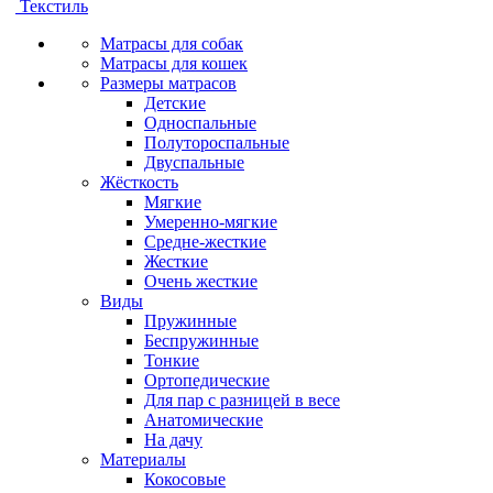
Текстиль
Матрасы для собак
Матрасы для кошек
Размеры матрасов
Детские
Односпальные
Полутороспальные
Двуспальные
Жёсткость
Мягкие
Умеренно-мягкие
Средне-жесткие
Жесткие
Очень жесткие
Виды
Пружинные
Беспружинные
Тонкие
Ортопедические
Для пар с разницей в весе
Анатомические
На дачу
Материалы
Кокосовые