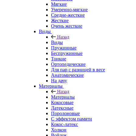
Мягкие
Умеренно-мягкие
Средне-жесткие
Жесткие
Очень жесткие
Виды
Назад
Виды
Пружинные
Беспружинные
Тонкие
Ортопедические
Для пар с разницей в весе
Анатомические
На дачу
Материалы
Назад
Материалы
Кокосовые
Латексные
Поролоновые
С эффектом памяти
Кокос-латекс
Холкон
Войлок