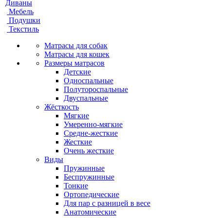
Диваны
Мебель
Подушки
Текстиль
Матрасы для собак
Матрасы для кошек
Размеры матрасов
Детские
Односпальные
Полутороспальные
Двуспальные
Жёсткость
Мягкие
Умеренно-мягкие
Средне-жесткие
Жесткие
Очень жесткие
Виды
Пружинные
Беспружинные
Тонкие
Ортопедические
Для пар с разницей в весе
Анатомические