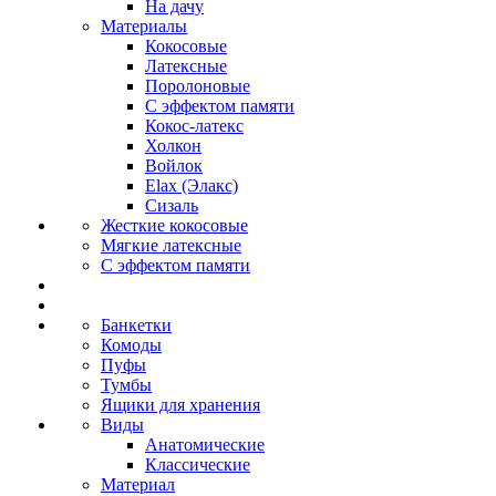
На дачу
Материалы
Кокосовые
Латексные
Поролоновые
С эффектом памяти
Кокос-латекс
Холкон
Войлок
Elax (Элакс)
Сизаль
Жесткие кокосовые
Мягкие латексные
С эффектом памяти
Банкетки
Комоды
Пуфы
Тумбы
Ящики для хранения
Виды
Анатомические
Классические
Материал