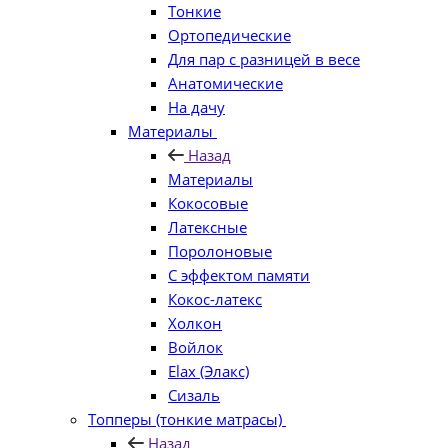
Тонкие
Ортопедические
Для пар с разницей в весе
Анатомические
На дачу
Материалы
Назад
Материалы
Кокосовые
Латексные
Поролоновые
С эффектом памяти
Кокос-латекс
Холкон
Войлок
Elax (Элакс)
Сизаль
Топперы (тонкие матрасы)
Назад