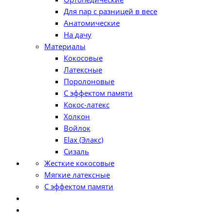
Для пар с разницей в весе
Анатомические
На дачу
Материалы
Кокосовые
Латексные
Поролоновые
С эффектом памяти
Кокос-латекс
Холкон
Войлок
Elax (Элакс)
Сизаль
Жесткие кокосовые
Мягкие латексные
С эффектом памяти